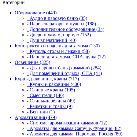
Категории
Оборудование (449)
- Аудио в паровую баню (35)
- Парогенераторы и пульты (188)
- Дополнительное оборудование (34)
- Двери в хамам, парную (152)
- Душ впечатлений (40)
Конструктив и изделия для хамама (130)
- Купола, столы и лежаки (58)
- Панели для хамама, СПА, душа (72)
Освещение (325)
- Для паровых бань (хамамов) (284)
- Для помещений отдыха, СПА (41)
Курны, раковины, краны (717)
- Курны и раковины (406)
- Сливные краны (105)
- Смесители (146)
- Сливы-переливы (49)
- Решетки и трапы (9)
- Вентили (1)
Ароматизация (479)
- Системы ароматизации хамамов (12)
- Ароматы для хамама Camylle, Франция (82)
- Ароматы для хамама, Паромакс, Россия (89)