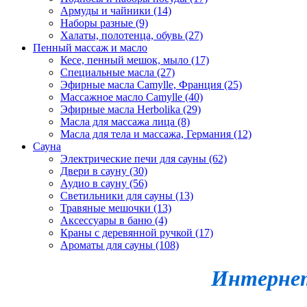
Армуды и чайники (14)
Наборы разные (9)
Халаты, полотенца, обувь (27)
Пенный массаж и масло
Кесе, пенный мешок, мыло (17)
Специальные масла (27)
Эфирные масла Camylle, Франция (25)
Массажное масло Camylle (40)
Эфирные масла Herbolika (29)
Масла для массажа лица (8)
Масла для тела и массажа, Германия (12)
Сауна
Электрические печи для сауны (62)
Двери в сауну (30)
Аудио в сауну (56)
Светильники для сауны (13)
Травяные мешочки (13)
Аксессуары в баню (4)
Краны с деревянной ручкой (17)
Ароматы для сауны (108)
Интернет