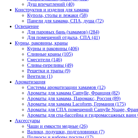
Душ впечатлений (40)
Конструктив и изделия для хамама
Купола, столы и лежаки (58)
Панели для хамама, СПА, душа (72)
Освещение
Для паровых бань (хамамов) (284)
Для помещений отдыха, СПА (41)
Курны, раковины, краны
Курны и раковины (406)
Сливные краны (105)
Смесители (146)
Сливы-переливы (49)
Решетки и трапы (9)
Вентили (1)
Ароматизация
Системы ароматизации хамамов (12)
Ароматы для хамама Camylle, Франция (82)
Ароматы для хамама, Паромакс, Россия (89)
Ароматы для хамама Lacoform, Германия (175)
Ароматы для СПА помещений Camylle Nuage, Фран
Ароматы для спа-бассейна и гидромассажных ванн 
Аксессуары
Чаши и емкости медные (26)
Валики, подушки, подголовники (7)
Подносы и наборы посуды (17)