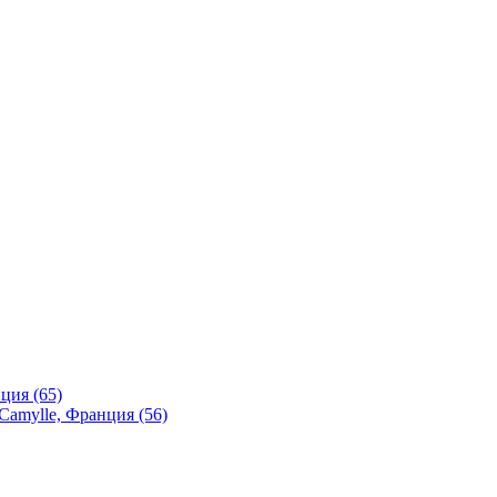
ция (65)
Camylle, Франция (56)