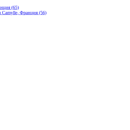
нция (65)
 Camylle, Франция (56)