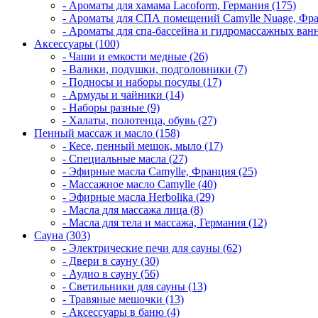
- Ароматы для хамама Lacoform, Германия (175)
- Ароматы для СПА помещений Camylle Nuage, Фра
- Ароматы для спа-бассейна и гидромассажных ванн
Аксессуары (100)
- Чаши и емкости медные (26)
- Валики, подушки, подголовники (7)
- Подносы и наборы посуды (17)
- Армуды и чайники (14)
- Наборы разные (9)
- Халаты, полотенца, обувь (27)
Пенный массаж и масло (158)
- Кесе, пенный мешок, мыло (17)
- Специальные масла (27)
- Эфирные масла Camylle, Франция (25)
- Массажное масло Camylle (40)
- Эфирные масла Herbolika (29)
- Масла для массажа лица (8)
- Масла для тела и массажа, Германия (12)
Сауна (303)
- Электрические печи для сауны (62)
- Двери в сауну (30)
- Аудио в сауну (56)
- Светильники для сауны (13)
- Травяные мешочки (13)
- Аксессуары в баню (4)