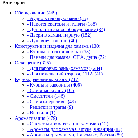
Категории
Оборудование (449)
- Аудио в паровую баню (35)
- Парогенераторы и пульты (188)
- Дополнительное оборудование (34)
- Двери в хамам, парную (152)
- Душ впечатлений (40)
Конструктив и изделия для хамама (130)
- Купола, столы и лежаки (58)
- Панели для хамама, СПА, душа (72)
Освещение (325)
- Для паровых бань (хамамов) (284)
- Для помещений отдыха, СПА (41)
Курны, раковины, краны (717)
- Курны и раковины (406)
- Сливные краны (105)
- Смесители (146)
- Сливы-переливы (49)
- Решетки и трапы (9)
- Вентили (1)
Ароматизация (479)
- Системы ароматизации хамамов (12)
- Ароматы для хамама Camylle, Франция (82)
- Ароматы для хамама, Паромакс, Россия (89)