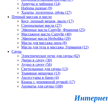
Армуды и чайники (14)
Наборы разные (9)
Халаты, полотенца, обувь (27)
Пенный массаж и масло
Кесе, пенный мешок, мыло (17)
Специальные масла (27)
Эфирные масла Camylle, Франция (25)
Массажное масло Camylle (40)
Эфирные масла Herbolika (29)
Масла для массажа лица (8)
Масла для тела и массажа, Германия (12)
Сауна
Электрические печи для сауны (62)
Двери в сауну (30)
Аудио в сауну (56)
Светильники для сауны (13)
Травяные мешочки (13)
Аксессуары в баню (4)
Краны с деревянной ручкой (17)
Ароматы для сауны (108)
Интернет