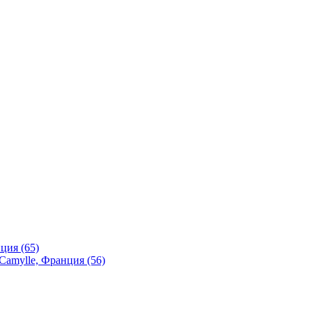
ция (65)
Camylle, Франция (56)