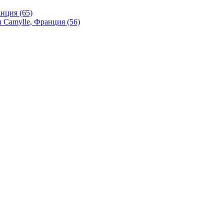
нция (65)
 Camylle, Франция (56)