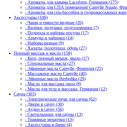
- Ароматы для хамама Lacoform, Германия (175)
- Ароматы для СПА помещений Camylle Nuage, Фра
- Ароматы для спа-бассейна и гидромассажных ванн
Аксессуары (100)
- Чаши и емкости медные (26)
- Валики, подушки, подголовники (7)
- Подносы и наборы посуды (17)
- Армуды и чайники (14)
- Наборы разные (9)
- Халаты, полотенца, обувь (27)
Пенный массаж и масло (158)
- Кесе, пенный мешок, мыло (17)
- Специальные масла (27)
- Эфирные масла Camylle, Франция (25)
- Массажное масло Camylle (40)
- Эфирные масла Herbolika (29)
- Масла для массажа лица (8)
- Масла для тела и массажа, Германия (12)
Сауна (303)
- Электрические печи для сауны (62)
- Двери в сауну (30)
- Аудио в сауну (56)
- Светильники для сауны (13)
- Травяные мешочки (13)
- Аксессуары в баню (4)