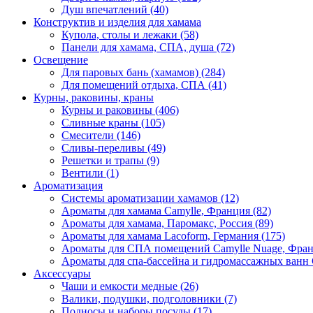
Душ впечатлений (40)
Конструктив и изделия для хамама
Купола, столы и лежаки (58)
Панели для хамама, СПА, душа (72)
Освещение
Для паровых бань (хамамов) (284)
Для помещений отдыха, СПА (41)
Курны, раковины, краны
Курны и раковины (406)
Сливные краны (105)
Смесители (146)
Сливы-переливы (49)
Решетки и трапы (9)
Вентили (1)
Ароматизация
Системы ароматизации хамамов (12)
Ароматы для хамама Camylle, Франция (82)
Ароматы для хамама, Паромакс, Россия (89)
Ароматы для хамама Lacoform, Германия (175)
Ароматы для СПА помещений Camylle Nuage, Фран
Ароматы для спа-бассейна и гидромассажных ванн 
Аксессуары
Чаши и емкости медные (26)
Валики, подушки, подголовники (7)
Подносы и наборы посуды (17)