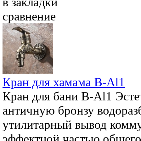
в закладки
сравнение
Кран для хамама B-Al1
Кран для бани B-Al1 Эсте
античную бронзу водоразб
утилитарный вывод комм
эффектной частью общего