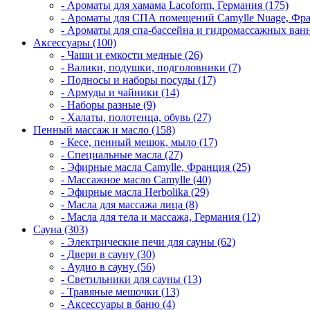
- Ароматы для хамама Lacoform, Германия (175)
- Ароматы для СПА помещений Camylle Nuage, Фра
- Ароматы для спа-бассейна и гидромассажных ванн
Аксессуары (100)
- Чаши и емкости медные (26)
- Валики, подушки, подголовники (7)
- Подносы и наборы посуды (17)
- Армуды и чайники (14)
- Наборы разные (9)
- Халаты, полотенца, обувь (27)
Пенный массаж и масло (158)
- Кесе, пенный мешок, мыло (17)
- Специальные масла (27)
- Эфирные масла Camylle, Франция (25)
- Массажное масло Camylle (40)
- Эфирные масла Herbolika (29)
- Масла для массажа лица (8)
- Масла для тела и массажа, Германия (12)
Сауна (303)
- Электрические печи для сауны (62)
- Двери в сауну (30)
- Аудио в сауну (56)
- Светильники для сауны (13)
- Травяные мешочки (13)
- Аксессуары в баню (4)