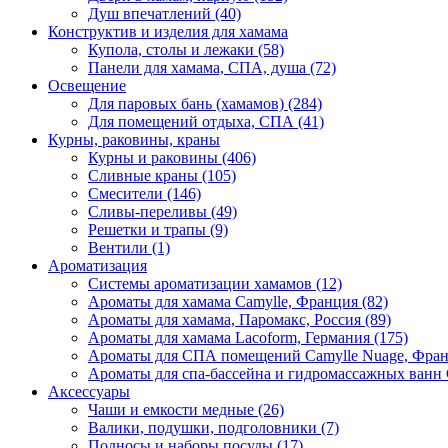
Душ впечатлений (40)
Конструктив и изделия для хамама
Купола, столы и лежаки (58)
Панели для хамама, СПА, душа (72)
Освещение
Для паровых бань (хамамов) (284)
Для помещений отдыха, СПА (41)
Курны, раковины, краны
Курны и раковины (406)
Сливные краны (105)
Смесители (146)
Сливы-переливы (49)
Решетки и трапы (9)
Вентили (1)
Ароматизация
Системы ароматизации хамамов (12)
Ароматы для хамама Camylle, Франция (82)
Ароматы для хамама, Паромакс, Россия (89)
Ароматы для хамама Lacoform, Германия (175)
Ароматы для СПА помещений Camylle Nuage, Фран
Ароматы для спа-бассейна и гидромассажных ванн 
Аксессуары
Чаши и емкости медные (26)
Валики, подушки, подголовники (7)
Подносы и наборы посуды (17)