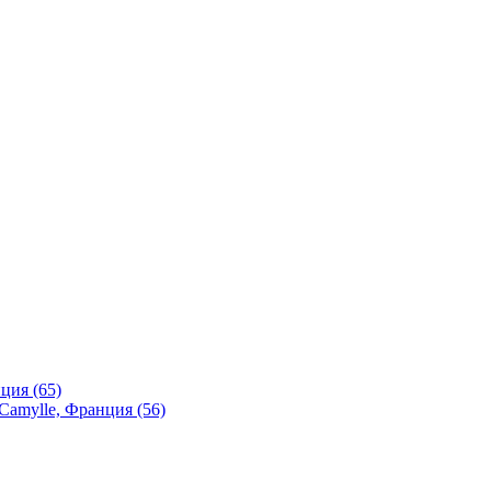
ция (65)
Camylle, Франция (56)