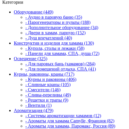
Категории
Оборудование (449)
- Аудио в паровую баню (35)
- Парогенераторы и пульты (188)
- Дополнительное оборудование (34)
- Двери в хамам, парную (152)
- Душ впечатлений (40)
Конструктив и изделия для хамама (130)
- Купола, столы и лежаки (58)
- Панели для хамама, СПА, душа (72)
Освещение (325)
- Для паровых бань (хамамов) (284)
- Для помещений отдыха, СПА (41)
Курны, раковины, краны (717)
- Курны и раковины (406)
- Сливные краны (105)
- Смесители (146)
- Сливы-переливы (49)
- Решетки и трапы (9)
- Вентили (1)
Ароматизация (479)
- Системы ароматизации хамамов (12)
- Ароматы для хамама Camylle, Франция (82)
- Ароматы для хамама, Паромакс, Россия (89)