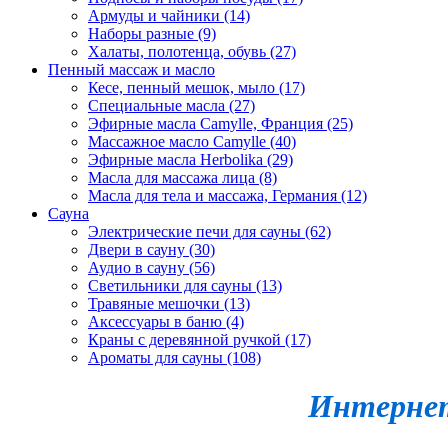
Армуды и чайники (14)
Наборы разные (9)
Халаты, полотенца, обувь (27)
Пенный массаж и масло
Кесе, пенный мешок, мыло (17)
Специальные масла (27)
Эфирные масла Camylle, Франция (25)
Массажное масло Camylle (40)
Эфирные масла Herbolika (29)
Масла для массажа лица (8)
Масла для тела и массажа, Германия (12)
Сауна
Электрические печи для сауны (62)
Двери в сауну (30)
Аудио в сауну (56)
Светильники для сауны (13)
Травяные мешочки (13)
Аксессуары в баню (4)
Краны с деревянной ручкой (17)
Ароматы для сауны (108)
Интернет