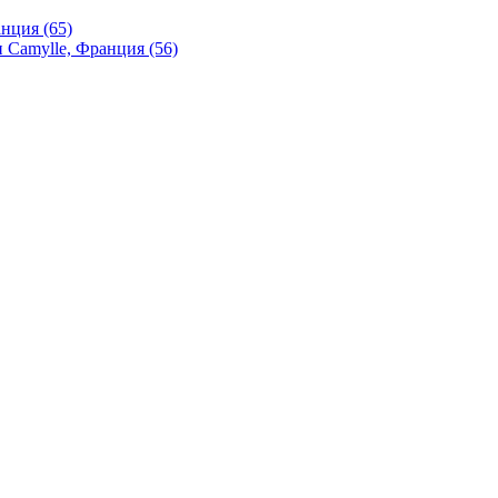
нция (65)
 Camylle, Франция (56)