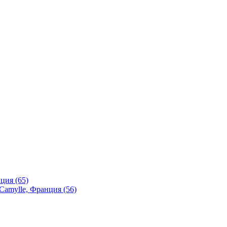
ция (65)
Camylle, Франция (56)