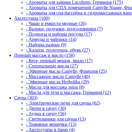
- Ароматы для хамама Lacoform, Германия (175)
- Ароматы для СПА помещений Camylle Nuage, Фра
- Ароматы для спа-бассейна и гидромассажных ванн
Аксессуары (100)
- Чаши и емкости медные (26)
- Валики, подушки, подголовники (7)
- Подносы и наборы посуды (17)
- Армуды и чайники (14)
- Наборы разные (9)
- Халаты, полотенца, обувь (27)
Пенный массаж и масло (158)
- Кесе, пенный мешок, мыло (17)
- Специальные масла (27)
- Эфирные масла Camylle, Франция (25)
- Массажное масло Camylle (40)
- Эфирные масла Herbolika (29)
- Масла для массажа лица (8)
- Масла для тела и массажа, Германия (12)
Сауна (303)
- Электрические печи для сауны (62)
- Двери в сауну (30)
- Аудио в сауну (56)
- Светильники для сауны (13)
- Травяные мешочки (13)
- Аксессуары в баню (4)