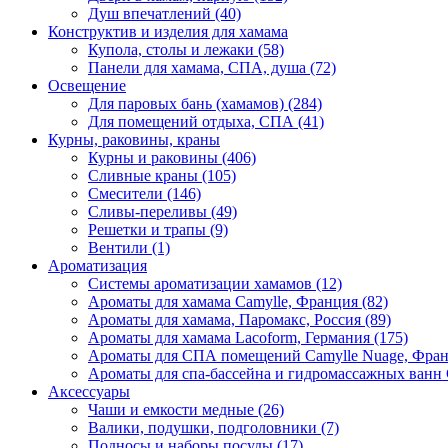
Душ впечатлений (40)
Конструктив и изделия для хамама
Купола, столы и лежаки (58)
Панели для хамама, СПА, душа (72)
Освещение
Для паровых бань (хамамов) (284)
Для помещений отдыха, СПА (41)
Курны, раковины, краны
Курны и раковины (406)
Сливные краны (105)
Смесители (146)
Сливы-переливы (49)
Решетки и трапы (9)
Вентили (1)
Ароматизация
Системы ароматизации хамамов (12)
Ароматы для хамама Camylle, Франция (82)
Ароматы для хамама, Паромакс, Россия (89)
Ароматы для хамама Lacoform, Германия (175)
Ароматы для СПА помещений Camylle Nuage, Фран
Ароматы для спа-бассейна и гидромассажных ванн 
Аксессуары
Чаши и емкости медные (26)
Валики, подушки, подголовники (7)
Подносы и наборы посуды (17)