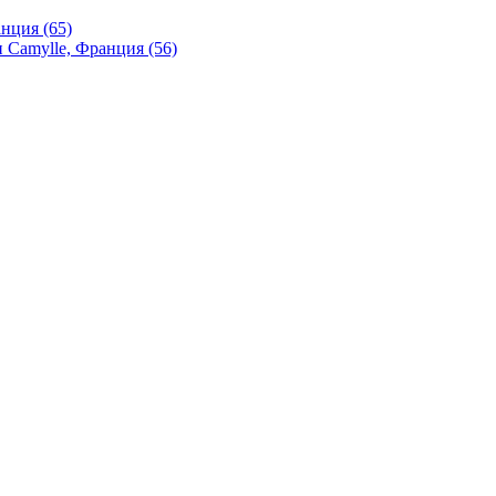
нция (65)
 Camylle, Франция (56)