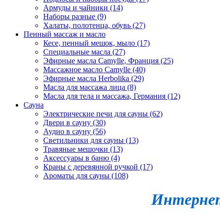
Армуды и чайники (14)
Наборы разные (9)
Халаты, полотенца, обувь (27)
Пенный массаж и масло
Кесе, пенный мешок, мыло (17)
Специальные масла (27)
Эфирные масла Camylle, Франция (25)
Массажное масло Camylle (40)
Эфирные масла Herbolika (29)
Масла для массажа лица (8)
Масла для тела и массажа, Германия (12)
Сауна
Электрические печи для сауны (62)
Двери в сауну (30)
Аудио в сауну (56)
Светильники для сауны (13)
Травяные мешочки (13)
Аксессуары в баню (4)
Краны с деревянной ручкой (17)
Ароматы для сауны (108)
Интернет