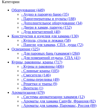
Категории
Оборудование (449)
- Аудио в паровую баню (35)
- Парогенераторы и пульты (188)
- Дополнительное оборудование (34)
- Двери в хамам, парную (152)
- Душ впечатлений (40)
Конструктив и изделия для хамама (130)
- Купола, столы и лежаки (58)
- Панели для хамама, СПА, душа (72)
Освещение (325)
- Для паровых бань (хамамов) (284)
- Для помещений отдыха, СПА (41)
Курны, раковины, краны (717)
- Курны и раковины (406)
- Сливные краны (105)
- Смесители (146)
- Сливы-переливы (49)
- Решетки и трапы (9)
- Вентили (1)
Ароматизация (479)
- Системы ароматизации хамамов (12)
- Ароматы для хамама Camylle, Франция (82)
- Ароматы для хамама, Паромакс, Россия (89)