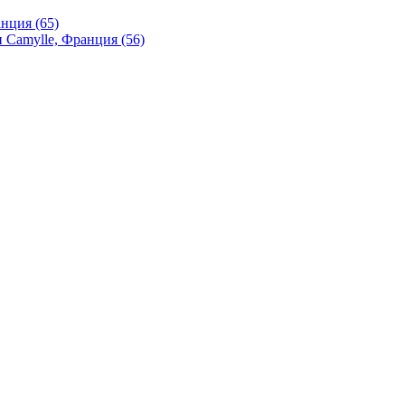
нция (65)
 Camylle, Франция (56)