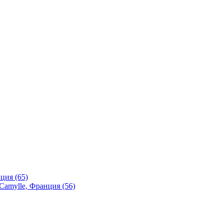
ция (65)
Camylle, Франция (56)