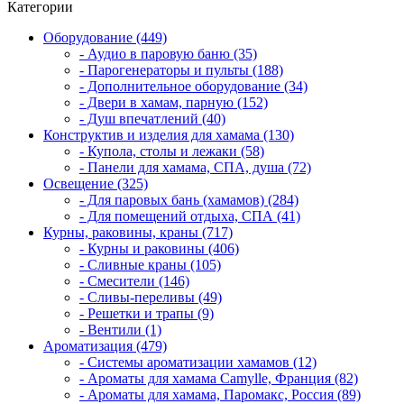
Категории
Оборудование (449)
- Аудио в паровую баню (35)
- Парогенераторы и пульты (188)
- Дополнительное оборудование (34)
- Двери в хамам, парную (152)
- Душ впечатлений (40)
Конструктив и изделия для хамама (130)
- Купола, столы и лежаки (58)
- Панели для хамама, СПА, душа (72)
Освещение (325)
- Для паровых бань (хамамов) (284)
- Для помещений отдыха, СПА (41)
Курны, раковины, краны (717)
- Курны и раковины (406)
- Сливные краны (105)
- Смесители (146)
- Сливы-переливы (49)
- Решетки и трапы (9)
- Вентили (1)
Ароматизация (479)
- Системы ароматизации хамамов (12)
- Ароматы для хамама Camylle, Франция (82)
- Ароматы для хамама, Паромакс, Россия (89)