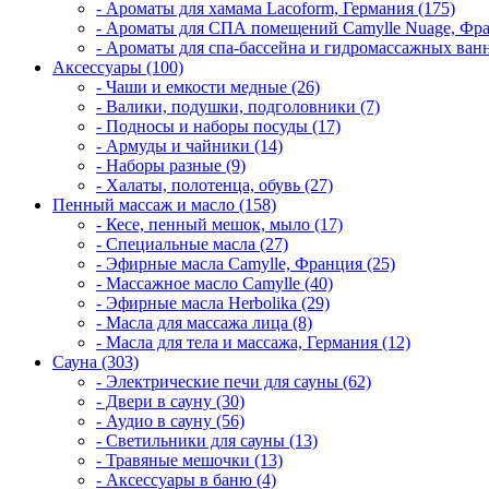
- Ароматы для хамама Lacoform, Германия (175)
- Ароматы для СПА помещений Camylle Nuage, Фра
- Ароматы для спа-бассейна и гидромассажных ванн
Аксессуары (100)
- Чаши и емкости медные (26)
- Валики, подушки, подголовники (7)
- Подносы и наборы посуды (17)
- Армуды и чайники (14)
- Наборы разные (9)
- Халаты, полотенца, обувь (27)
Пенный массаж и масло (158)
- Кесе, пенный мешок, мыло (17)
- Специальные масла (27)
- Эфирные масла Camylle, Франция (25)
- Массажное масло Camylle (40)
- Эфирные масла Herbolika (29)
- Масла для массажа лица (8)
- Масла для тела и массажа, Германия (12)
Сауна (303)
- Электрические печи для сауны (62)
- Двери в сауну (30)
- Аудио в сауну (56)
- Светильники для сауны (13)
- Травяные мешочки (13)
- Аксессуары в баню (4)