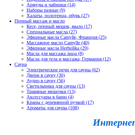
Армуды и чайники (14)
Наборы разные (9)
Халаты, полотенца, обувь (27)
Пенный массаж и масло
Кесе, пенный мешок, мыло (17)
Специальные масла (27)
Эфирные масла Camylle, Франция (25)
Массажное масло Camylle (40)
Эфирные масла Herbolika (29)
Масла для массажа лица (8)
Масла для тела и массажа, Германия (12)
Сауна
Электрические печи для сауны (62)
Двери в сауну (30)
Аудио в сауну (56)
Светильники для сауны (13)
Травяные мешочки (13)
Аксессуары в баню (4)
Краны с деревянной ручкой (17)
Ароматы для сауны (108)
Интернет