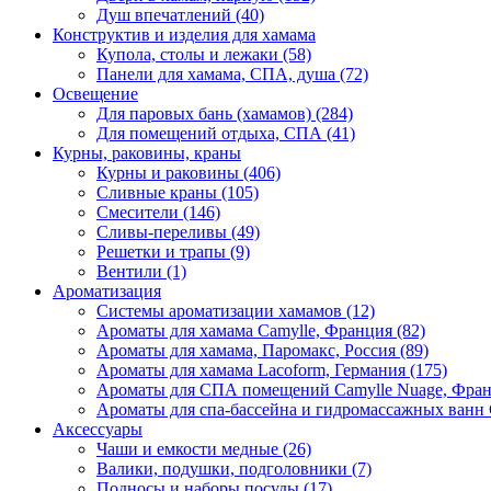
Душ впечатлений (40)
Конструктив и изделия для хамама
Купола, столы и лежаки (58)
Панели для хамама, СПА, душа (72)
Освещение
Для паровых бань (хамамов) (284)
Для помещений отдыха, СПА (41)
Курны, раковины, краны
Курны и раковины (406)
Сливные краны (105)
Смесители (146)
Сливы-переливы (49)
Решетки и трапы (9)
Вентили (1)
Ароматизация
Системы ароматизации хамамов (12)
Ароматы для хамама Camylle, Франция (82)
Ароматы для хамама, Паромакс, Россия (89)
Ароматы для хамама Lacoform, Германия (175)
Ароматы для СПА помещений Camylle Nuage, Фран
Ароматы для спа-бассейна и гидромассажных ванн 
Аксессуары
Чаши и емкости медные (26)
Валики, подушки, подголовники (7)
Подносы и наборы посуды (17)