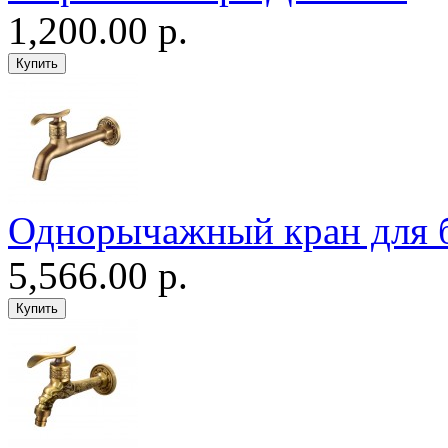
1,200.00 р.
Однорычажный кран для 
5,566.00 р.