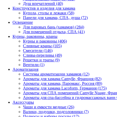
Душ впечатлений (40)
Конструктив и изделия для хамама
Купола, столы и лежаки (58)
Панели для хамама, СПА, душа (72)
Освещение
Для паровых бань (хамамов) (284)
Для помещений отдыха, СПА (41)
Курны, раковины, краны
Курны и раковины (406)
Сливные краны (105)
Смесители (146)
Сливы-переливы (49)
Решетки и трапы (9)
Вентили (1)
Ароматизация
Системы ароматизации хамамов (12)
Ароматы для хамама Camylle, Франция (82)
Ароматы для хамама, Паромакс, Россия (89)
Ароматы для хамама Lacoform, Германия (175)
Ароматы для СПА помещений Camylle Nuage, Фран
Ароматы для спа-бассейна и гидромассажных ванн 
Аксессуары
Чаши и емкости медные (26)
Валики, подушки, подголовники (7)
Подносы и наборы посуды (17)