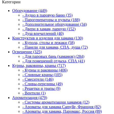
Категории
Оборудование (449)
- Аудио в паровую баню (35)
- Парогенераторы и пульты (188)
- Дополнительное оборудование (34)
- Двери в хамам, парную (152)
- Душ впечатлений (40)
Конструктив и изделия для хамама (130)
- Купола, столы и лежаки (58)
- Панели для хамама, СПА, душа (72)
Освещение (325)
- Для паровых бань (хамамов) (284)
- Для помещений отдыха, СПА (41)
Курны, раковины, краны (717)
- Курны и раковины (406)
- Сливные краны (105)
- Смесители (146)
- Сливы-переливы (49)
- Решетки и трапы (9)
- Вентили (1)
Ароматизация (479)
- Системы ароматизации хамамов (12)
- Ароматы для хамама Camylle, Франция (82)
- Ароматы для хамама, Паромакс, Россия (89)