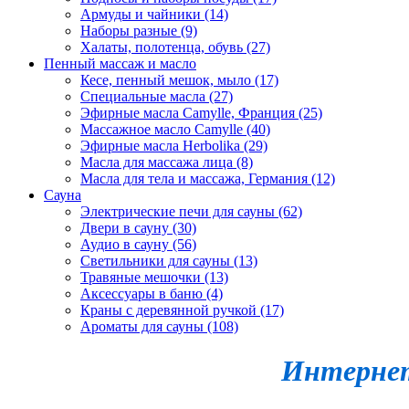
Армуды и чайники (14)
Наборы разные (9)
Халаты, полотенца, обувь (27)
Пенный массаж и масло
Кесе, пенный мешок, мыло (17)
Специальные масла (27)
Эфирные масла Camylle, Франция (25)
Массажное масло Camylle (40)
Эфирные масла Herbolika (29)
Масла для массажа лица (8)
Масла для тела и массажа, Германия (12)
Сауна
Электрические печи для сауны (62)
Двери в сауну (30)
Аудио в сауну (56)
Светильники для сауны (13)
Травяные мешочки (13)
Аксессуары в баню (4)
Краны с деревянной ручкой (17)
Ароматы для сауны (108)
Интернет