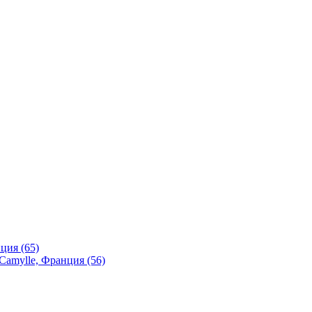
ция (65)
Camylle, Франция (56)