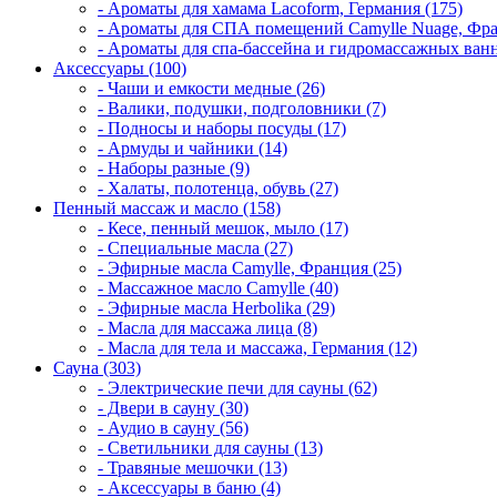
- Ароматы для хамама Lacoform, Германия (175)
- Ароматы для СПА помещений Camylle Nuage, Фра
- Ароматы для спа-бассейна и гидромассажных ванн
Аксессуары (100)
- Чаши и емкости медные (26)
- Валики, подушки, подголовники (7)
- Подносы и наборы посуды (17)
- Армуды и чайники (14)
- Наборы разные (9)
- Халаты, полотенца, обувь (27)
Пенный массаж и масло (158)
- Кесе, пенный мешок, мыло (17)
- Специальные масла (27)
- Эфирные масла Camylle, Франция (25)
- Массажное масло Camylle (40)
- Эфирные масла Herbolika (29)
- Масла для массажа лица (8)
- Масла для тела и массажа, Германия (12)
Сауна (303)
- Электрические печи для сауны (62)
- Двери в сауну (30)
- Аудио в сауну (56)
- Светильники для сауны (13)
- Травяные мешочки (13)
- Аксессуары в баню (4)