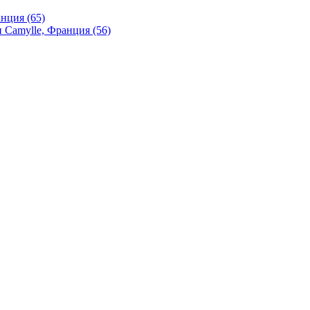
нция (65)
 Camylle, Франция (56)